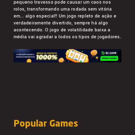
pequeno travesso pode causar um caos nos
rolos, transformando uma rodada sem vitória
em… algo especial!! Um jogo repleto de ação e
verdadeiramente divertido, sempre há algo
acontecendo. O jogo de volatilidade baixa a
média vai agradar a todos os tipos de jogadores.
Popular Games