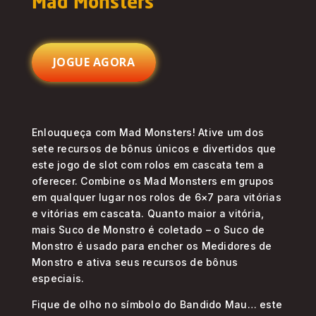
Mad Monsters
JOGUE AGORA
Enlouqueça com Mad Monsters! Ative um dos
sete recursos de bônus únicos e divertidos que
este jogo de slot com rolos em cascata tem a
oferecer. Combine os Mad Monsters em grupos
em qualquer lugar nos rolos de 6×7 para vitórias
e vitórias em cascata. Quanto maior a vitória,
mais Suco de Monstro é coletado – o Suco de
Monstro é usado para encher os Medidores de
Monstro e ativa seus recursos de bônus
especiais.
Fique de olho no símbolo do Bandido Mau… este