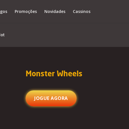
ogos
Promoções
Novidades
Cassinos
lot
Monster Wheels
JOGUE AGORA