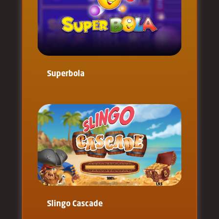
Superbola
Slingo Cascade