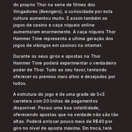
do proprio Thor na serie de filmes dos
Vingadores (Avengers), a curiosidade por esta
cultura aumentou muito. E assim também os
jogos de casino e caça níqueis online
aumentaram enormemente. A caça níqueis Thor
Hammer Time representa a ultima geração dos
jogos de vikingos em casinos na internet.
Durante os seus giros e apostas na Thor
Hammer Time poderá experimentar o verdadeiro
poder de Thor. Tudo ao seu favor, tentando
oferecer os premios mais altos e desejados por
todos.
A estrutura do jogo é de uma grade de 5×3
carreteis com 20 linhas de pagamentos
disponível. Possui uma boa volatilidade,
oferecendo apostas que na verdade não são tão
altas. Poderá arriscar pouco mais de R$40 por
giro no nível de aposta máxima. Em troca, terá