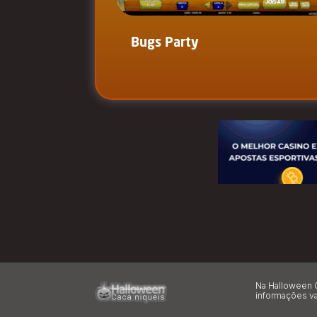
Bugs Party
Na Halloween 
informações va