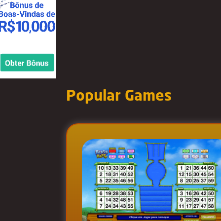
Popular Games