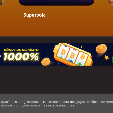
Superbola
Caçaníqueis
mergulhamos no fascinante mundo dos jogos temáticos de terror
liosas e promoções arrepiantes para os jogadores