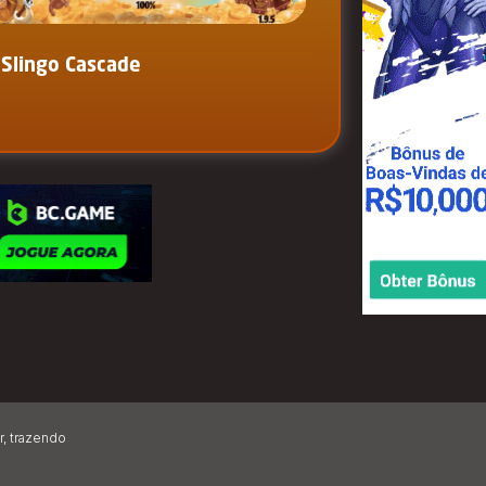
Slingo Cascade
, trazendo