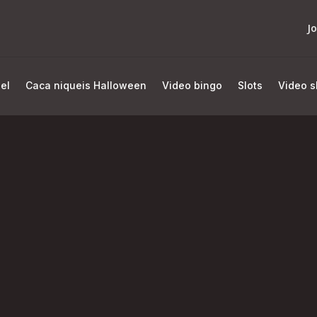
J
el
Caca niqueis Halloween
Video bingo
Slots
Video s