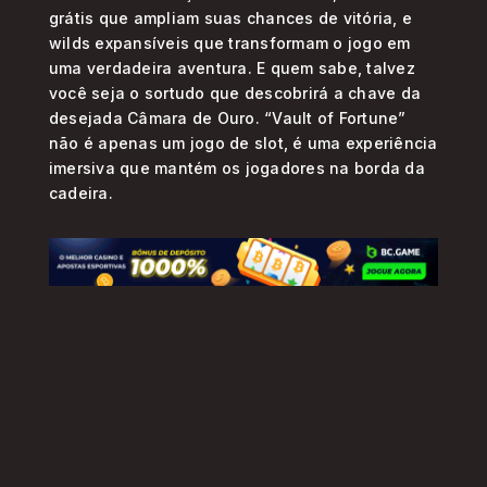
grátis que ampliam suas chances de vitória, e
wilds expansíveis que transformam o jogo em
uma verdadeira aventura. E quem sabe, talvez
você seja o sortudo que descobrirá a chave da
desejada Câmara de Ouro. “Vault of Fortune”
não é apenas um jogo de slot, é uma experiência
imersiva que mantém os jogadores na borda da
cadeira.