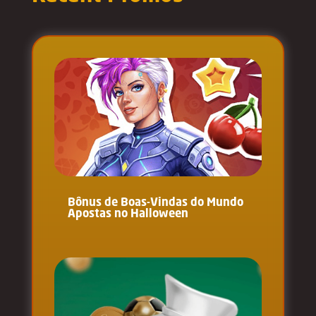
Bônus de Boas-Vindas do Mundo
Apostas no Halloween