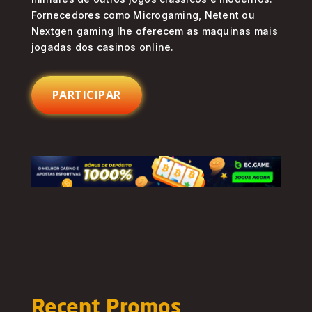
Fornecedores como Microgaming, Netent ou
Nextgen gaming lhe oferecem as maquinas mais
jogadas dos casinos online.
PARTICIPAR
Recent Promos