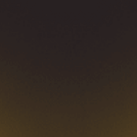
Ver todos os jogos