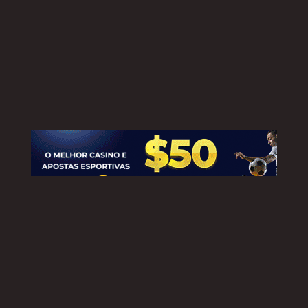
Jogos