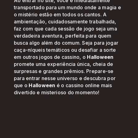
Ao entrar no site, você é imediatamente
transportado para um mundo onde a magia e
o mistério estão em todos os cantos. A
ambientação, cuidadosamente trabalhada,
faz com que cada sessão de jogo seja uma
verdadeira aventura, perfeita para quem
busca algo além do comum. Seja para jogar
caça-níqueis temáticos ou desafiar a sorte
em outros jogos de cassino, o
Halloween
promete uma experiência única, cheia de
surpresas e grandes prêmios. Prepare-se
para entrar nesse universo e descubra por
que o
Halloween
é o cassino online mais
divertido e misterioso do momento!