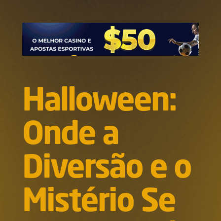
Halloween:
Onde a
Diversão e o
Mistério Se