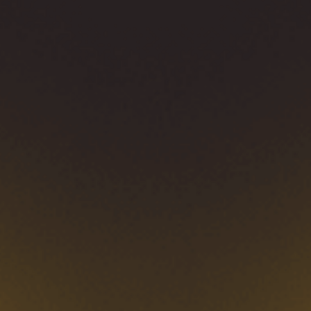
Ver todos os jogos