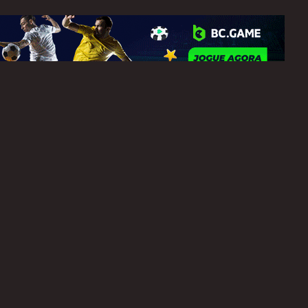
Jogos