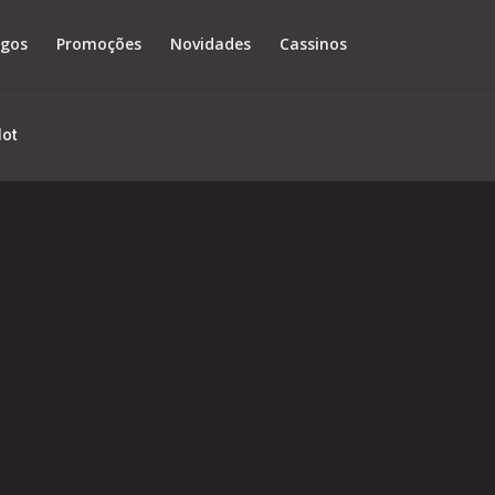
ogos
Promoções
Novidades
Cassinos
lot