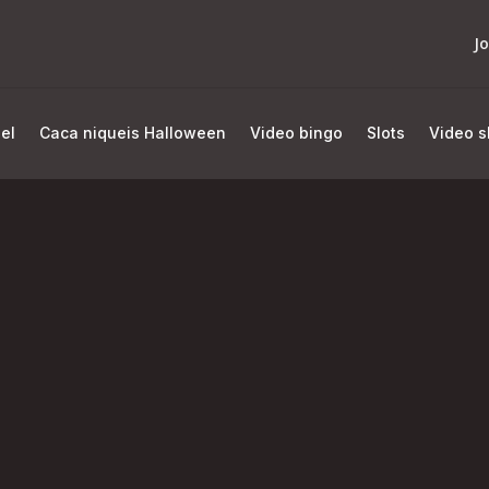
J
el
Caca niqueis Halloween
Video bingo
Slots
Video s
or com
os de