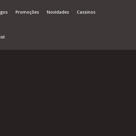
ogos
Promoções
Novidades
Cassinos
lot