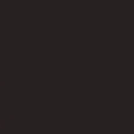
Embarque numa jornada pelas máquinas ca
assombrosas de Halloween. Prêmios que fa
Jogue agora!