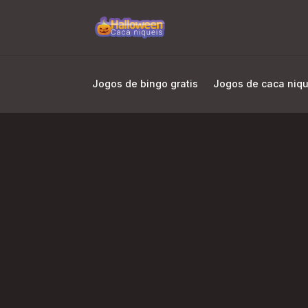
Jogos de bingo gratis
Jogos de caca niqu
Viva o terr
nossos jog
Halloween!