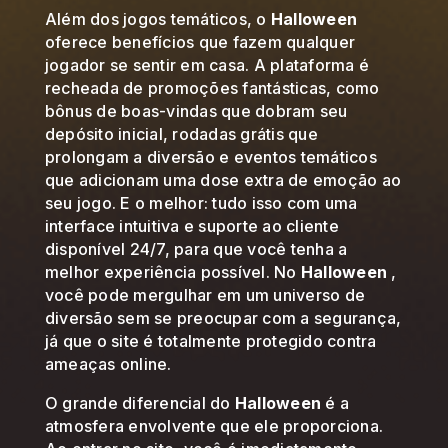
Além dos jogos temáticos, o
Halloween
oferece benefícios que fazem qualquer
jogador se sentir em casa. A plataforma é
recheada de promoções fantásticas, como
bônus de boas-vindas que dobram seu
depósito inicial, rodadas grátis que
prolongam a diversão e eventos temáticos
que adicionam uma dose extra de emoção ao
seu jogo. E o melhor: tudo isso com uma
interface intuitiva e suporte ao cliente
disponível 24/7, para que você tenha a
melhor experiência possível. No
Halloween
,
você pode mergulhar em um universo de
diversão sem se preocupar com a segurança,
já que o site é totalmente protegido contra
ameaças online.
O grande diferencial do
Halloween
é a
atmosfera envolvente que ele proporciona.